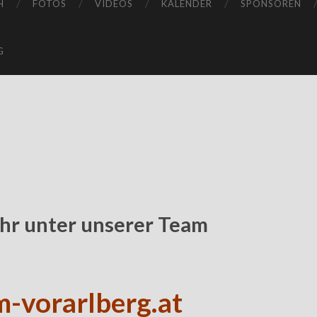
H
FOTOS
VIDEOS
KALENDER
SPONSOREN
G
ihr unter unserer Team
-vorarlberg.at