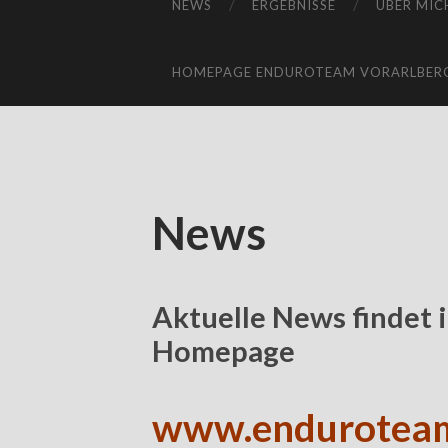
NEWS
ERGEBNISSE
ÜBER MIC
HOMEPAGE ENDUROTEAM VORARLBER
News
Aktuelle News findet 
Homepage
www.enduroteam